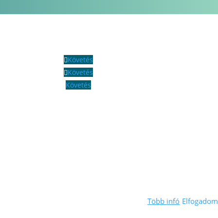
Követés
Követés
Követés
Több infó
Elfogadom