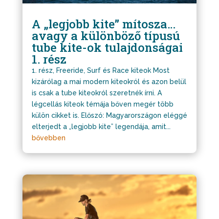
A „legjobb kite” mítosza…
avagy a különböző típusú
tube kite-ok tulajdonságai
1. rész
1. rész, Freeride, Surf és Race kiteok Most
kizárólag a mai modern kiteokról és azon belül
is csak a tube kiteokról szeretnék írni. A
légcellás kiteok témája bőven megér több
külön cikket is. Előszó: Magyarországon eléggé
elterjedt a „legjobb kite” legendája, amit...
bővebben