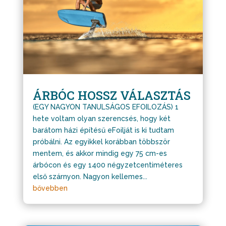
ÁRBÓC HOSSZ VÁLASZTÁS
(EGY NAGYON TANULSÁGOS EFOILOZÁS) 1
hete voltam olyan szerencsés, hogy két
barátom házi építésű eFoilját is ki tudtam
próbálni. Az egyikkel korábban többször
mentem, és akkor mindig egy 75 cm-es
árbócon és egy 1400 négyzetcentiméteres
első szárnyon. Nagyon kellemes...
bővebben