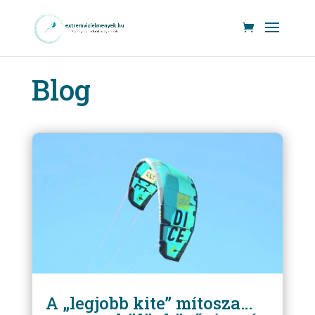
Blog
A „legjobb kite” mítosza…