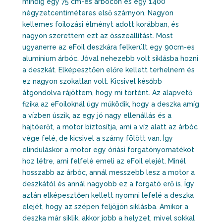
mindig egy 75 cm-es árbócon és egy 1400
négyzetcentiméteres első szárnyon. Nagyon
kellemes foilozási élményt adott korábban, és
nagyon szerettem ezt az összeállítást. Most
ugyanerre az eFoil deszkára felkerült egy 90cm-es
alumínium árbóc. Jóval nehezebb volt siklásba hozni
a deszkát. Elképesztően előre kellett terhelnem és
ez nagyon szokatlan volt. Kicsivel később
átgondolva rájöttem, hogy mi történt. Az alapvető
fizika az eFoiloknál úgy működik, hogy a deszka amíg
a vízben úszik, az egy jó nagy ellenállás és a
hajtóerőt, a motor biztosítja, ami a víz alatt az árbóc
vége felé, de kicsivel a szárny fölött van. Így
elinduláskor a motor egy óriási forgatónyomatékot
hoz létre, ami felfelé emeli az eFoil elejét. Minél
hosszabb az árbóc, annál messzebb lesz a motor a
deszkától és annál nagyobb ez a forgató erő is. Így
aztán elképesztően kellett nyomni lefelé a deszka
elejét, hogy az szépen feljöjjön siklásba. Amikor a
deszka már siklik, akkor jobb a helyzet, mivel sokkal