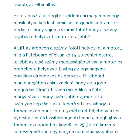
kisebb, az ellenállás.
Ez a tapasztalat segített eldönteni magamban egy
másik olyan kérdést, amin sokat gondolkodtam-ez
pedig az, hogy vajon a szárny fölött vagy a szárny
síkjában elhelyezett motor-e a jobb?
A Lift az árbócon a szárny fölött helyezi el a motort,
míg a Fliteboard eFoilján kb 15-20 centiméterrel
lejjebb az első szárny magasságában van a motor és
propeller elhelyezve. Elvileg ez egy nagyon
praktikus elrendezés és persze a Fliteboard
marketingjében esküsznek rá, hogy ez a jobb
megoldás. Elméleti síkon működik is a Flite
magyarázata, hogy azért jobb ez, mert itt a
szárnyon képződik az ellenerő stb., csakhogy a
tömegközép pont kb 1-1,5 méterrel feljebb van (és
gyorsításkor és lassításkor jobb lenne a meghajtás a
tömegközépponthoz közel), és 25-30-40 km/h-s
sebességnél van egy nagyon nem elhanyagolható