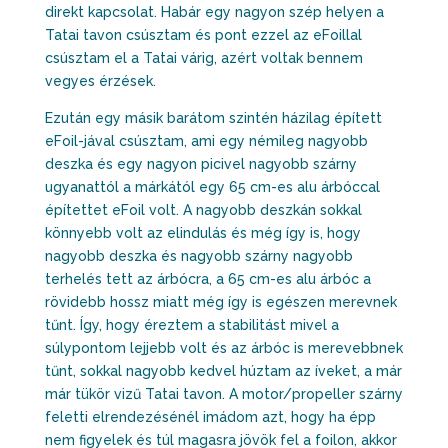
direkt kapcsolat. Habár egy nagyon szép helyen a
Tatai tavon csúsztam és pont ezzel az eFoillal
csúsztam el a Tatai várig, azért voltak bennem
vegyes érzések.
Ezután egy másik barátom szintén házilag épített
eFoil-jával csúsztam, ami egy némileg nagyobb
deszka és egy nagyon picivel nagyobb szárny
ugyanattól a márkától egy 65 cm-es alu árbóccal
építettet eFoil volt. A nagyobb deszkán sokkal
könnyebb volt az elindulás és még így is, hogy
nagyobb deszka és nagyobb szárny nagyobb
terhelés tett az árbócra, a 65 cm-es alu árbóc a
rövidebb hossz miatt még így is egészen merevnek
tűnt. Így, hogy éreztem a stabilitást mivel a
súlypontom lejjebb volt és az árbóc is merevebbnek
tűnt, sokkal nagyobb kedvel húztam az íveket, a már
már tükör vizű Tatai tavon. A motor/propeller szárny
feletti elrendezésénél imádom azt, hogy ha épp
nem figyelek és túl magasra jövök fel a foilon, akkor