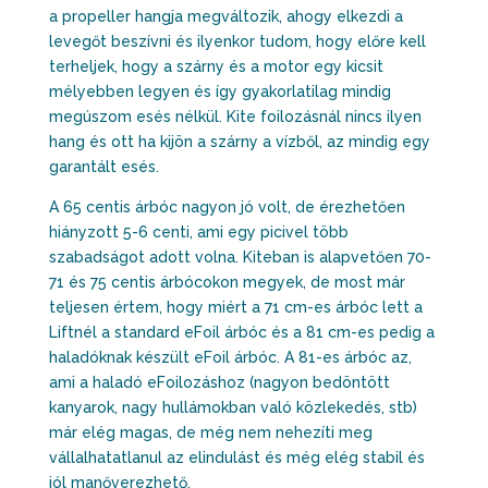
a propeller hangja megváltozik, ahogy elkezdi a
levegőt beszívni és ilyenkor tudom, hogy előre kell
terheljek, hogy a szárny és a motor egy kicsit
mélyebben legyen és így gyakorlatilag mindig
megúszom esés nélkül. Kite foilozásnál nincs ilyen
hang és ott ha kijön a szárny a vízből, az mindig egy
garantált esés.
A 65 centis árbóc nagyon jó volt, de érezhetően
hiányzott 5-6 centi, ami egy picivel több
szabadságot adott volna. Kiteban is alapvetően 70-
71 és 75 centis árbócokon megyek, de most már
teljesen értem, hogy miért a 71 cm-es árbóc lett a
Liftnél a standard eFoil árbóc és a 81 cm-es pedig a
haladóknak készült eFoil árbóc. A 81-es árbóc az,
ami a haladó eFoilozáshoz (nagyon bedöntött
kanyarok, nagy hullámokban való közlekedés, stb)
már elég magas, de még nem nehezíti meg
vállalhatatlanul az elindulást és még elég stabil és
jól manőverezhető.