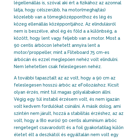
légellenállás is, szóval aki ért a fizikához az azonnal
látja, hogy célszerűbb, ha motor(meghajtás)
közelebb van a tömegközépponthoz és lég és
közeg ellenállás középpontjához. Az elindulásról
nem is beszélve, ahol ég és föld a a különbség, a
között, hogy lent vagy feljebb van a motor. Most a
90 centis árbócon lehetett annyira lent a
motor/proppeller, mint a Fliteboard 75 cm-es
árbócán és ezzel meglepően nehéz volt elindulni.
Nem lehetetlen csak feleslegesen nehéz.
A további tapasztalt az az volt, hogy a 90 cm az
feleslegesen hosszú árbóc az eFoilozáshoz. Kicsit
olyan érzés, mint túl magas gólyalábakon állni.
Végig egy túl instabil érzésem volt, és nem igazán
volt kedvem fordulókat csinálni. A másik dolog, ami
szintén nem járult, hozzá a stabilitás érzéshez, az az
volt, hogy a (80 eurós) 90 centis alumínium árbóc
rengeteget csavarodott és a foil gyakorlatilag külön
életet élt a deszkától és egyáltalán nem volt egy