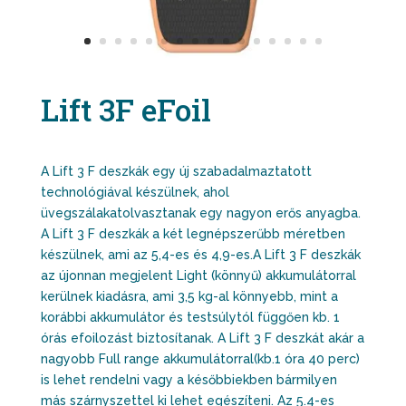
Lift 3F eFoil
A Lift 3 F deszkák egy új szabadalmaztatott
technológiával készülnek, ahol
üvegszálakatolvasztanak egy nagyon erős anyagba.
A Lift 3 F deszkák a két legnépszerűbb méretben
készülnek, ami az 5,4-es és 4,9-es.A Lift 3 F deszkák
az újonnan megjelent Light (könnyű) akkumulátorral
kerülnek kiadásra, ami 3,5 kg-al könnyebb, mint a
korábbi akkumulátor és testsúlytól függően kb. 1
órás efoilozást biztosítanak. A Lift 3 F deszkát akár a
nagyobb Full range akkumulátorral(kb.1 óra 40 perc)
is lehet rendelni vagy a későbbiekben bármilyen
más szárnyszettel ki lehet egészíteni. Az 5.4-es