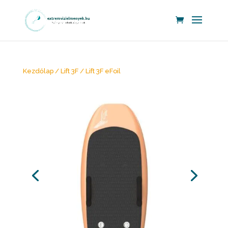
Kezdőlap
/
Lift 3F
/ Lift 3F eFoil