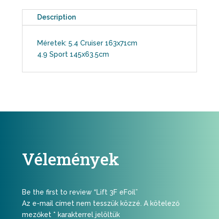
Description
Méretek: 5.4 Cruiser 163x71cm
4.9 Sport 145x63.5cm
Vélemények
Be the first to review “Lift 3F eFoil”
Az e-mail címet nem tesszük közzé.
A kötelező
mezőket
*
karakterrel jelöltük