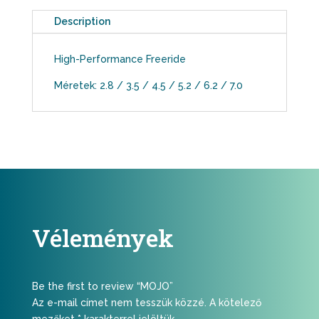
Description
High-Performance Freeride
Méretek: 2.8 / 3.5 / 4.5 / 5.2 / 6.2 / 7.0
Vélemények
Be the first to review “MOJO”
Az e-mail címet nem tesszük közzé.
A kötelező
mezőket
*
karakterrel jelöltük