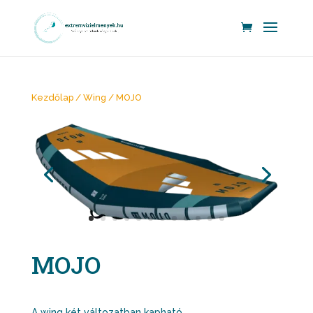
Kezdőlap
/
Wing
/ MOJO
MOJO
A wing két változatban kapható.