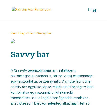
Kezdőlap
/
Bár
/ Savvy bar
Savvy bar
A Crazyfly legújabb bárja, ami intelligens,
biztonságos, funkcionális, tartós. Az új chickenloop
egy mozdulattal összerakható. A single front line
safety (az egyik középső zsinór a biztonsági zsinór)
kombinálva egy azonnali önkitekeredő
mechanizmussal a legbiztonságosabb rendszer,
amit kiteszörf bárokon jelenleg alkalmazni lehet.