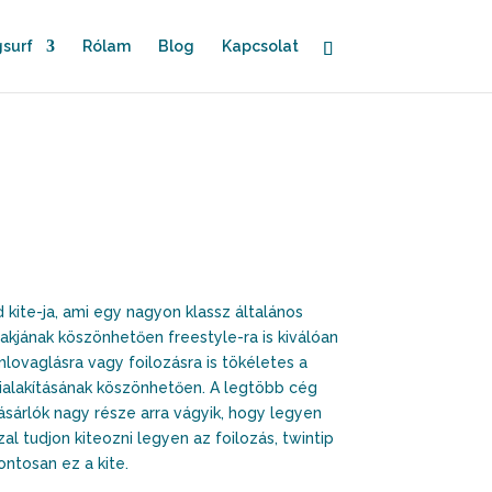
surf
Rólam
Blog
Kapcsolat
 kite-ja, ami egy nagyon klassz általános
lakjának köszönhetően freestyle-ra is kiválóan
lovaglásra vagy foilozásra is tökéletes a
ialakításának köszönhetően. A legtöbb cég
vásárlók nagy része arra vágyik, hogy legyen
zal tudjon kiteozni legyen az foilozás, twintip
ntosan ez a kite.