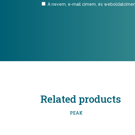
A nevem, e-mail címem, és weboldalcím
Related products
PEAK