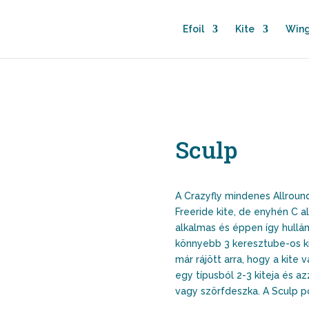
Efoil
Kite
Wing
Sculp
A Crazyfly mindenes Allround
Freeride kite, de enyhén C a
alkalmas és éppen így hullám
könnyebb 3 keresztube-os k
már rájött arra, hogy a kite 
egy típusból 2-3 kiteja és az
vagy szörfdeszka. A Sculp po