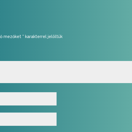
ző mezőket
*
karakterrel jelöltük