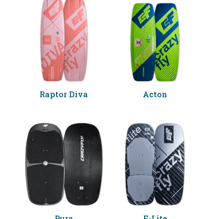
Raptor Diva
Acton
Pure
F-Lite