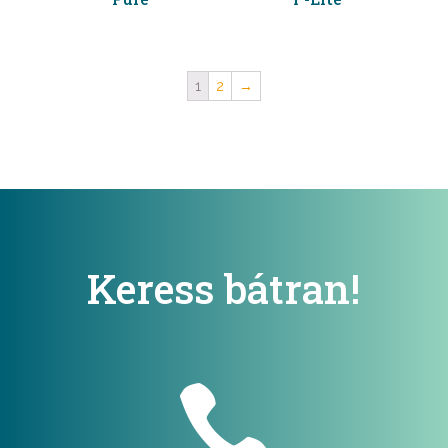
1
2
→
Keress bátran!
