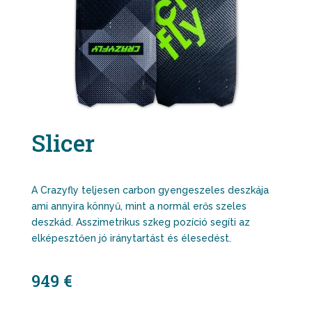
Slicer
A Crazyfly teljesen carbon gyengeszeles deszkája
ami annyira könnyű, mint a normál erős szeles
deszkád. Asszimetrikus szkeg pozíció segíti az
elképesztően jó iránytartást és élesedést.
949 €