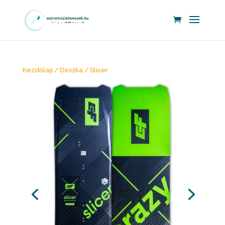
Kezdőlap
/
Deszka
/ Slicer