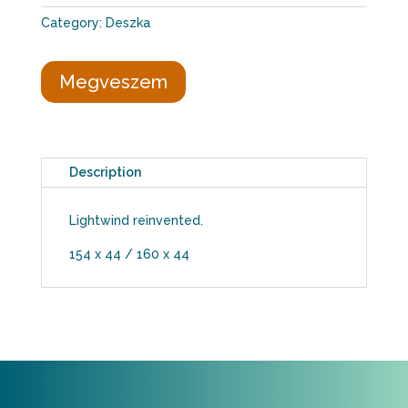
Category:
Deszka
Megveszem
Description
Lightwind reinvented.
154 x 44 / 160 x 44